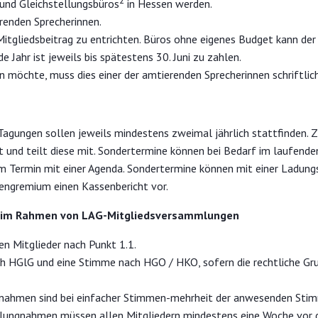
 und Gleichstellungsbüros
in Hessen werden.
erenden Sprecherinnen.
 Mitgliedsbeitrag zu entrichten. Büros ohne eigenes Budget kann de
e Jahr ist jeweils bis spätestens 30. Juni zu zahlen.
n möchte, muss dies einer der amtierenden Sprecherinnen schriftlic
gungen sollen jeweils mindestens zweimal jährlich stattfinden. Zu
 und teilt diese mit. Sondertermine können bei Bedarf im laufende
m Termin mit einer Agenda. Sondertermine können mit einer Ladungs
nnengremium einen Kassenbericht vor.
n im Rahmen von LAG-Mitgliedsversammlungen
en Mitglieder nach Punkt 1.1.
h HGlG und eine Stimme nach HGO / HKO, sofern die rechtliche Grun
ngnahmen sind bei einfacher Stimmen-mehrheit der anwesenden S
ellungnahmen müssen allen Mitgliedern mindestens eine Woche vo