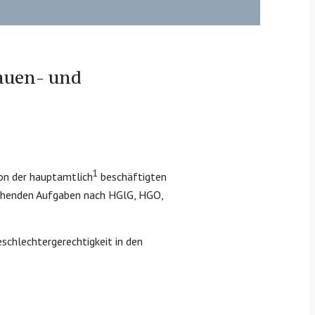
auen- und
1
ion der hauptamtlich
beschäftigten
echenden Aufgaben nach HGlG, HGO,
schlechtergerechtigkeit in den