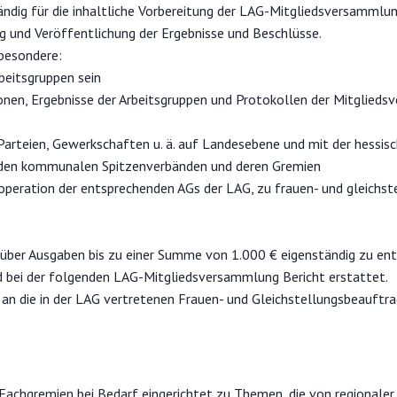
ändig für die inhaltliche Vorbereitung der LAG-Mitgliedsversammlu
g und Veröffentlichung der Ergebnisse und Beschlüsse.
sbesondere:
rbeitsgruppen sein
ionen, Ergebnisse der Arbeitsgruppen und Protokollen der Mitglie
arteien, Gewerkschaften u. ä. auf Landesebene und mit der hessis
 den kommunalen Spitzenverbänden und deren Gremien
peration der entsprechenden AGs der LAG, zu frauen- und gleichst
 über Ausgaben bis zu einer Summe von 1.000 € eigenständig zu ent
rd bei der folgenden LAG-Mitgliedsversammlung Bericht erstattet.
 an die in der LAG vertretenen Frauen- und Gleichstellungsbeauft
Fachgremien bei Bedarf eingerichtet zu Themen, die von regionaler