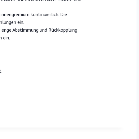
innengremium kontinuierlich. Die
mlungen ein.
ine enge Abstimmung und Rückkopplung
n ein.
rt