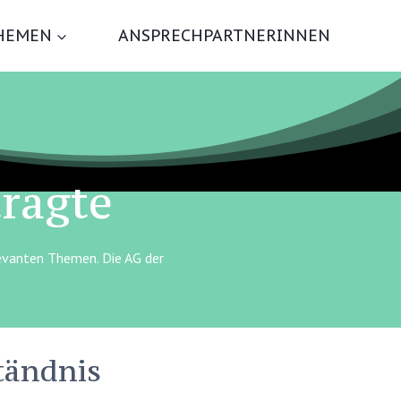
HEMEN
ANSPRECHPARTNERINNEN
ragte
levanten Themen. Die AG der
tändnis