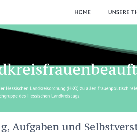
HOME
UNSERE T
dkreisfrauenbeauft
 der Hessischen Landkreisordnung (HKO) zu allen frauenpolitisch re
chgruppe des Hessischen Landkreistags.
ng, Aufgaben und Selbstvers