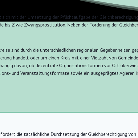
 sich mit der Umsetzung der Pflichtaufgabe der Gleichberechtigung
e bis Z wie Zwangsprostitution. Neben der Förderung der Gleichber
ise sind durch die unterschiedlichen regionalen Gegebenheiten gep
lkerung handelt oder um einen Kreis mit einer Vielzahl von Gemeind
 abhängig davon, ob dezentrale Organisationsformen vor Ort überwi
ktions- und Veranstaltungsformate sowie ein ausgeprägtes Agieren i
 fördert die tatsächliche Durchsetzung der Gleichberechtigung von