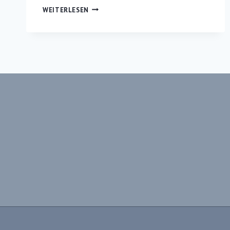
DER
WEITERLESEN
GANZE
OKTOBER
IST
PINK
UND
DAS
IST
GUT
SO