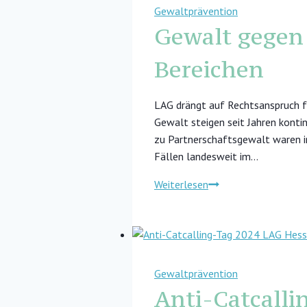
Gewaltprävention
Gewalt gegen 
Bereichen
LAG drängt auf Rechtsanspruch f
Gewalt steigen seit Jahren konti
zu Partnerschaftsgewalt waren i
Fällen landesweit im…
Gewalt
Weiterlesen
gegen
Frauen
und
Mädchen
steigt
Gewaltprävention
in
Anti-Catcall
allen