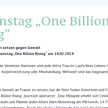
nstag „One Billio
ng“
en setzen gegen Gewalt
ionstag „One Billion Rising“ am 14.02.2024
der Vereinten Nationen wird jede dritte Frau im Laufe ihres Lebens 
r Körperverletzung oder Misshandlung. Weltweit sind das insgesamt 
 Gewalt an Frauen zu setzen, hat die New Yorker Künstlerin und F
illion Rising“ (wörtlich übersetzt: „Eine Milliarde erhebt sich“) initi
rauen und Männer jeden Alters beim Aktionstag am Mittwoch, 14. F
r Aktionshymne „Break the chain“ („Spreng die Ket-ten“) der Sängeri