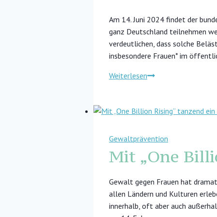
Bereichen
Am 14. Juni 2024 findet der bund
ganz Deutschland teilnehmen wer
verdeutlichen, dass solche Beläs
insbesondere Frauen* im öffentl
Anti-
Weiterlesen
Catcalling-
Tag
2024
LAG
Hessen
Gewaltprävention
Mit „One Bill
Gewalt gegen Frauen hat dramat
allen Ländern und Kulturen erlebe
innerhalb, oft aber auch außerhal