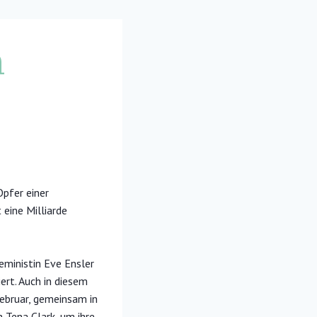
n
Opfer einer
eine Milliarde
eministin Eve Ensler
iert. Auch in diesem
ebruar, gemeinsam in
n Tena Clark, um ihre